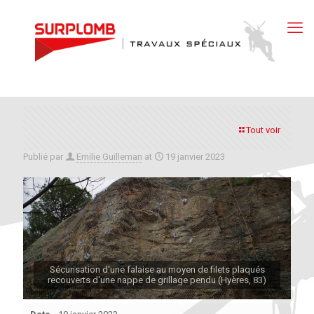
Tout voir
Publié par
Emilie Guilleman
at
19 janvier 2023
Sécurisation d'une falaise au moyen de filets plaqués
recouverts d'une nappe de grillage pendu (Hyères, 83)